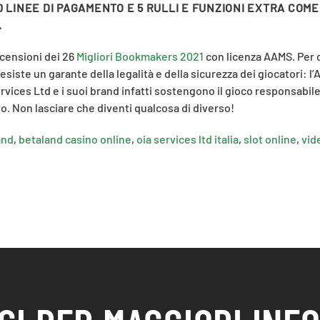
0 LINEE DI PAGAMENTO E 5 RULLI E FUNZIONI EXTRA COM
.
ecensioni dei 26
Migliori Bookmakers 2021
con licenza AAMS. Per ce
 esiste un garante della legalità e della sicurezza dei giocatori: 
rvices Ltd e i suoi brand infatti sostengono il gioco responsabil
o. Non lasciare che diventi qualcosa di diverso!
and
,
betaland casino online
,
oia services ltd italia
,
slot online
,
vid