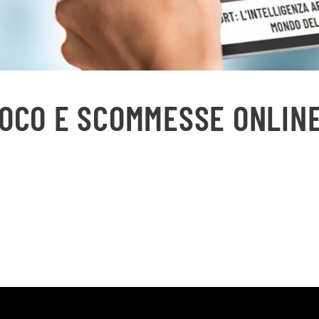
IOCO E SCOMMESSE ONLIN