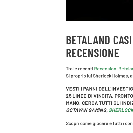
BETALAND CASI
RECENSIONE
Tra le recenti
Recensioni Betal
Si proprio lui Sherlock Holmes, 
VESTI I PANNI DELL’INVEST
25 LINEE DI VINCITA. PRONT
MANO, CERCA TUTTI GLI INDI
OCTAVAN GAMING,
SHERLOC
Scopri come giocare e tutti i con