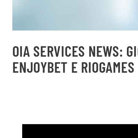
OIA SERVICES NEWS: G
ENJOYBET E RIOGAMES