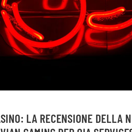
SINO: LA RECENSIONE DELLA N