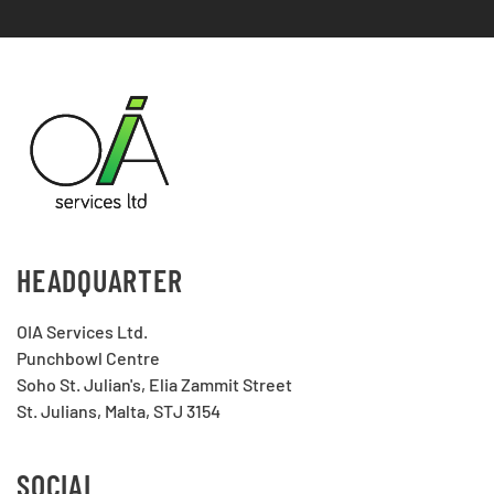
HEADQUARTER
OIA Services Ltd.
Punchbowl Centre
Soho St. Julian's, Elia Zammit Street
St. Julians, Malta, STJ 3154
SOCIAL