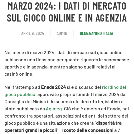
MARZO 2024: I DATI DI MERCATO
SUL GIOCO ONLINE E IN AGENZIA
APRIL 9, 2024
ADMIN
BLOG
,
GAMING ITALIA
Nel mese di marzo 2024 i dati di mercato sul gioco online
subiscono una flessione per quanto riguarda le scommesse
sportive e in agenzia, mentre salgono quelli relativi al
casinò online.
Nel frattempo ad
Enada 2024
si è discusso del
riordino del
gioco pubblico
, approvato proprio lunedì 11 marzo 2024 dal
Consiglio dei Ministri: lo schema dle decreto legislativo è
stato pubblicato da
Agimeg
. Ciò che è emerso ad Enada, nel
confronto tra operatori, associazioni ed enti del settore del
gioco pubblico è una situazione che creerà “
disparità tra
operatori grandi e piccoli
“. Il
costo delle concessioni
a 7