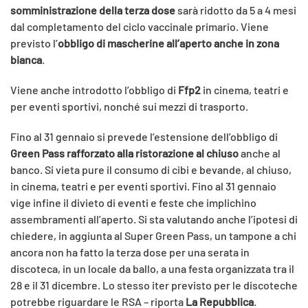
somministrazione della terza dose
sarà ridotto da 5 a 4 mesi
dal completamento del ciclo vaccinale primario. Viene
previsto l’
obbligo di mascherine all’aperto anche in zona
bianca
.
Viene anche introdotto l’obbligo di
Ffp2
in cinema, teatri e
per eventi sportivi, nonché sui mezzi di trasporto.
Fino al 31 gennaio si prevede l’estensione dell’obbligo di
Green Pass rafforzato alla ristorazione al chiuso
anche al
banco. Si vieta pure il consumo di cibi e bevande, al chiuso,
in cinema, teatri e per eventi sportivi. Fino al 31 gennaio
vige infine il divieto di eventi e feste che implichino
assembramenti all’aperto. Si sta valutando anche l’ipotesi di
chiedere, in aggiunta al Super Green Pass, un tampone a chi
ancora non ha fatto la terza dose per una serata in
discoteca, in un locale da ballo, a una festa organizzata tra il
28 e il 31 dicembre. Lo stesso iter previsto per le discoteche
potrebbe riguardare le RSA – riporta
La Repubblica
.