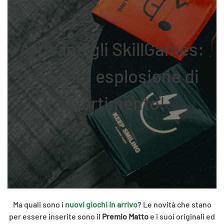
OIA
SERVICES
LTD
Arrivano gli SkillGames:
una vera esplosione di
divertimento!
Ma quali sono i
nuovi giochi in arrivo
? Le novità che stano
per essere inserite sono il
Premio Matto
e i suoi originali ed