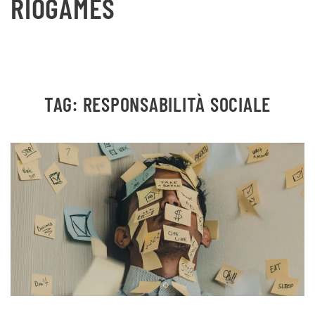
RIOGAMES
TAG:
RESPONSABILITÀ SOCIALE