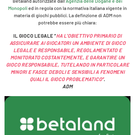
Betaland autorizzate dall
’
Agenzia delle Dogane e dei
Monopoli
ed in regola con la normativa italiana vigente in
materia di giochi pubblici. La definzione di ADM non
potrebbe essere più chiara:
IL GIOCO LEGALE “
HA L’OBIETTIVO PRIMARIO DI
ASSICURARE AI GIOCATORI UN AMBIENTE DI GIOCO
LEGALE E RESPONSABILE, REGOLAMENTATO E
MONITORATO COSTANTEMENTE, E GARANTIRE UN
GIOCO RESPONSABILE, TUTELANDO IN PARTICOLARE
MINORI E FASCE DEBOLI E SENSIBILI A FENOMENI
QUALI IL GIOCO PROBLEMATICO”
.
ADM