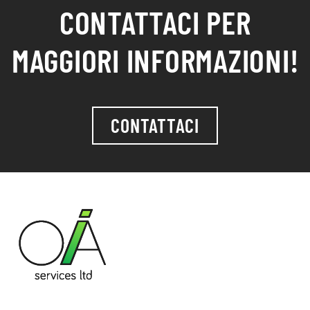
CONTATTACI PER
MAGGIORI INFORMAZIONI!
CONTATTACI