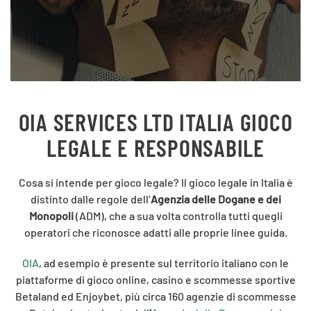
OIA SERVICES LTD ITALIA GIOCO
LEGALE E RESPONSABILE
Cosa si intende per gioco legale? Il gioco legale in Italia è
distinto dalle regole dell’
Agenzia delle Dogane e dei
Monopoli
(ADM), che a sua volta controlla tutti quegli
operatori che riconosce adatti alle proprie linee guida.
OIA
, ad esempio è presente sul territorio italiano con le
piattaforme di gioco online, casino e scommesse sportive
Betaland ed Enjoybet, più circa 160 agenzie di scommesse