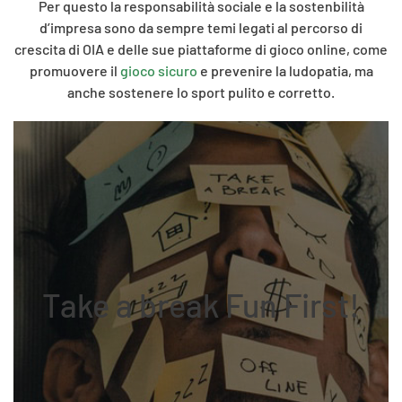
Per questo la responsabilità sociale e la sostenbilità
d’impresa sono da sempre temi legati al percorso di
crescita di OIA e delle sue piattaforme di gioco online, come
promuovere il
gioco sicuro
e prevenire la ludopatia, ma
anche sostenere lo sport pulito e corretto.
Take a break Fun First!