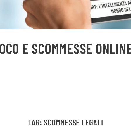
IOCO E SCOMMESSE ONLIN
TAG:
SCOMMESSE LEGALI