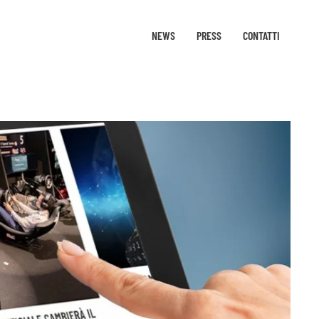
NEWS
PRESS
CONTATTI