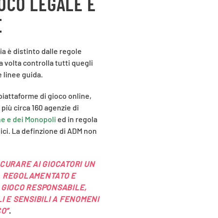
IOCO LEGALE E
E
ia è distinto dalle regole
 volta controlla tutti quegli
 linee guida.
 piattaforme di gioco online,
iù circa 160 agenzie di
e e dei Monopoli
ed in regola
lici. La definzione di ADM non
ICURARE AI GIOCATORI UN
, REGOLAMENTATO E
 GIOCO RESPONSABILE,
 E SENSIBILI A FENOMENI
CO”
.