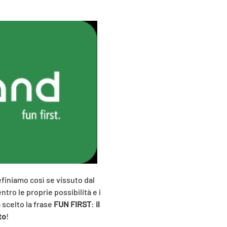
finiamo così se vissuto dal
tro le proprie possibilità e i
 scelto la frase
FUN FIRST
:
il
to
!