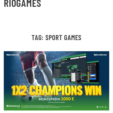
RIOGAMES
TAG:
SPORT GAMES