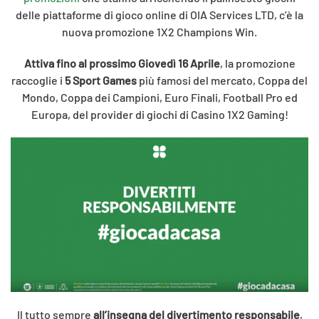
delle piattaforme di gioco online di OIA Services LTD, c’è la
nuova promozione 1X2 Champions Win.
Attiva fino al prossimo Giovedì 16 Aprile
, la promozione
raccoglie i
5 Sport Games
più famosi del mercato, Coppa del
Mondo, Coppa dei Campioni, Euro Finali, Football Pro ed
Europa, del provider di giochi di Casino 1X2 Gaming!
Il tutto sempre
all’insegna del divertimento responsabile
,