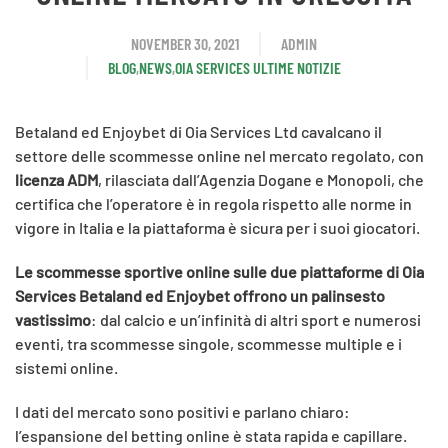
NOVEMBER 30, 2021
ADMIN
BLOG
,
NEWS
,
OIA SERVICES ULTIME NOTIZIE
Betaland ed Enjoybet di Oia Services Ltd cavalcano il
settore delle scommesse online nel mercato regolato, con
licenza ADM
, rilasciata dall’Agenzia Dogane e Monopoli, che
certifica che l’operatore è in regola rispetto alle norme in
vigore in Italia e la piattaforma è sicura per i suoi giocatori.
Le scommesse sportive online sulle due piattaforme di Oia
Services Betaland ed Enjoybet offrono un palinsesto
vastissimo
: dal calcio e un’infinità di altri sport e numerosi
eventi, tra scommesse singole, scommesse multiple e i
sistemi online.
I dati del mercato sono positivi e parlano chiaro:
l’espansione del betting online è stata rapida e capillare.