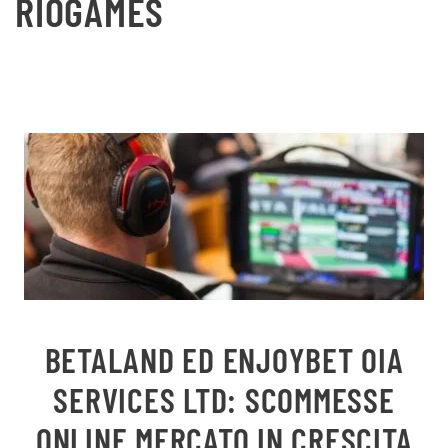
RIOGAMES
BETALAND ED ENJOYBET OIA
SERVICES LTD: SCOMMESSE
ONLINE MERCATO IN CRESCITA