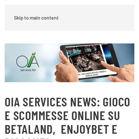
Skip to main content
OIA SERVICES NEWS: GIOCO
E SCOMMESSE ONLINE SU
BETALAND,
ENJOYBET E