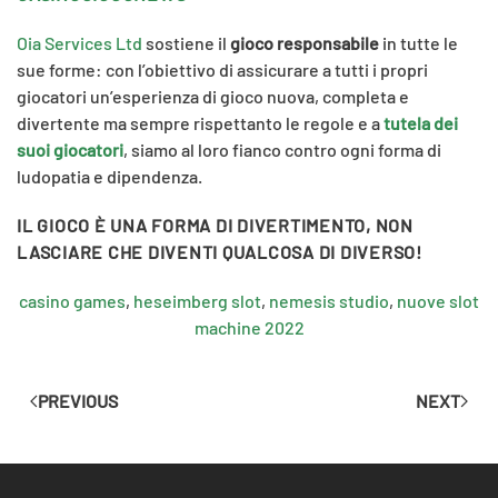
Oia Services Ltd
sostiene il
gioco responsabile
in tutte le
sue forme: con l’obiettivo di assicurare a tutti i propri
giocatori un’esperienza di gioco nuova, completa e
divertente ma sempre rispettanto le regole e a
tutela dei
suoi giocatori
, siamo al loro fianco contro ogni forma di
ludopatia e dipendenza.
IL GIOCO È UNA FORMA DI DIVERTIMENTO, NON
LASCIARE CHE DIVENTI QUALCOSA DI DIVERSO!
casino games
,
heseimberg slot
,
nemesis studio
,
nuove slot
machine 2022
PREVIOUS
NEXT