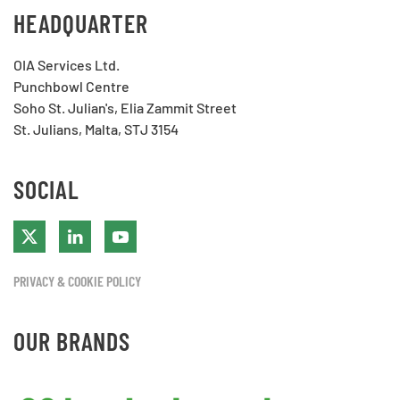
HEADQUARTER
OIA Services Ltd.
Punchbowl Centre
Soho St. Julian's, Elia Zammit Street
St. Julians, Malta, STJ 3154
SOCIAL
PRIVACY & COOKIE POLICY
OUR BRANDS