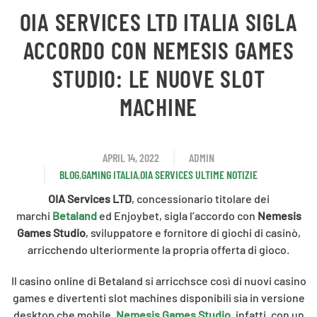
OIA SERVICES LTD ITALIA SIGLA
ACCORDO CON NEMESIS GAMES
STUDIO: LE NUOVE SLOT
MACHINE
APRIL 14, 2022
ADMIN
BLOG
,
GAMING ITALIA
,
OIA SERVICES ULTIME NOTIZIE
OIA Services LTD
, concessionario titolare dei
marchi
Betaland
ed Enjoybet, sigla l’accordo con
Nemesis
Games Studio
, sviluppatore e fornitore di giochi di casinò,
arricchendo ulteriormente la propria offerta di gioco.
Il casino online di Betaland si arricchsce così di nuovi casino
games e divertenti slot machines disponibili sia in versione
desktop che mobile.
Nemesis Games Studio
, infatti, con un