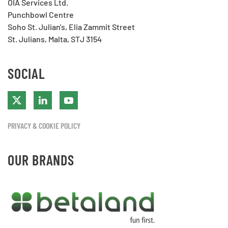
OIA Services Ltd.
Punchbowl Centre
Soho St. Julian's, Elia Zammit Street
St. Julians, Malta, STJ 3154
SOCIAL
PRIVACY & COOKIE POLICY
OUR BRANDS