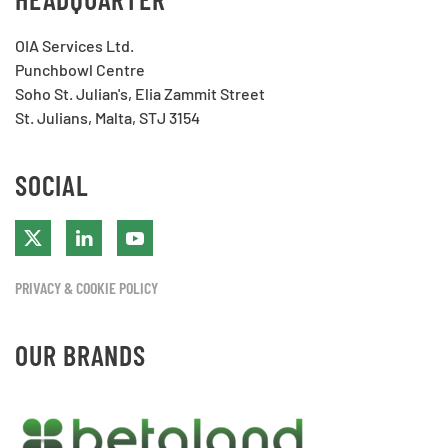
OIA Services Ltd.
Punchbowl Centre
Soho St. Julian's, Elia Zammit Street
St. Julians, Malta, STJ 3154
SOCIAL
PRIVACY & COOKIE POLICY
OUR BRANDS