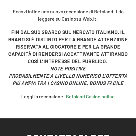
Eccovi infine una nuova recensione di Betaland.it da
leggere su CasinosulWeb.it:
FIN DAL SUO SBARCO SUL MERCATO ITALIANO, IL
BRAND SI È DISTINTO PER LA
GRANDE ATTENZIONE
RISERVATA AL GIOCATORE
E PER LA GRANDE
CAPACITÀ DI
RENDERSI ACCATTIVANTE
ATTIRANDO
COSÌ L’INTERESSE DEL PUBBLICO.
NOTE POSITIVE
PROBABILMENTE A LIVELLO NUMERICO L’OFFERTA
PIÙ AMPIA TRA I CASINO ONLINE, BONUS FACILE
Leggi la recensione:
Betaland Casinò online