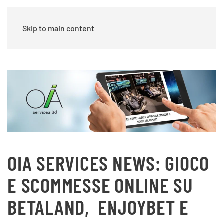
Skip to main content
OIA SERVICES NEWS: GIOCO
E SCOMMESSE ONLINE SU
BETALAND,
ENJOYBET E