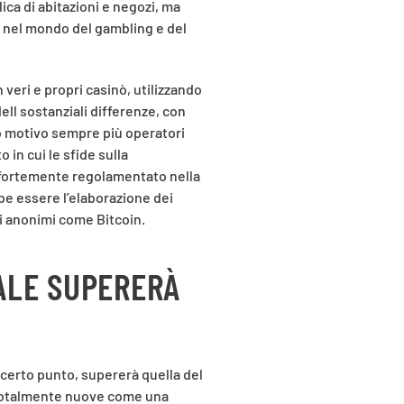
ica di abitazioni e negozi, ma
ni nel mondo del gambling e del
 veri e propri casinò, utilizzando
ll sostanziali differenze, con
to motivo sempre più operatori
in cui le sfide sulla
è fortemente regolamentato nella
bbe essere l’elaborazione dei
i anonimi come Bitcoin.
ALE SUPERERÀ
n certo punto, supererà quella del
e totalmente nuove come una