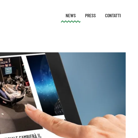
NEWS
PRESS
CONTATTI