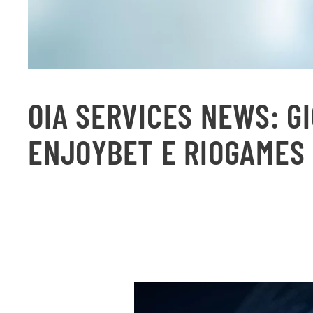
OIA SERVICES NEWS: G
ENJOYBET E RIOGAMES