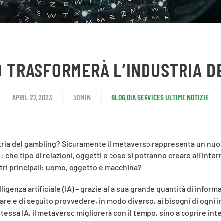
O TRASFORMERÀ L’INDUSTRIA D
APRIL 27, 2023
ADMIN
BLOG
,
OIA SERVICES ULTIME NOTIZIE
stria del gambling? Sicuramente il metaverso rappresenta un nuo
 che tipo di relazioni, oggetti e cose si potranno creare all’int
astri principali: uomo, oggetto e macchina?
ligenza artificiale (IA) – grazie alla sua grande quantità di informa
are e di seguito provvedere, in modo diverso, ai bisogni di ogni 
tessa IA, il metaverso migliorerà con il tempo, sino a coprire inte