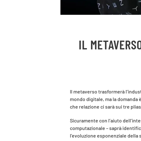
IL METAVERS
Il metaverso trasformerà l’indu
mondo digitale, ma la domanda è:
che relazione ci sarà sui tre pli
Sicuramente con l’aiuto dell’intel
computazionale – saprà identific
l’evoluzione esponenziale della s