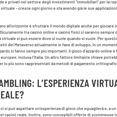
e privati nel settore degli investimenti “immobiliari” per la repl
 virtuale – cresce ogni giorno e sta avendo già le sue applicazio
ano all’orizzonte è sfruttare il mondo digitale anche per giocare in
Sicuramente tra casinò online e casinò fisici ci saranno sempre de
ltà virtuale si può essere dove si vuole quando si vuole. Per ques
etti del Metaverso attualmente in fase di sviluppo, in un momento 
ardo si fanno sempre più importanti. Il gioco d’azzardo online 
 europee, inclusa l’Italia. Un altro fattore limitante chiave potre
r lo più sono rappresentati da metodi di pagamento crittografic
AMBLING: L’ESPERIENZA VIRTU
REALE?
 ci si può aspettare un’esperienza di gioco che eguaglierà e, a u
del casinò reale. Inoltre, sono concepibili offerte di scommess