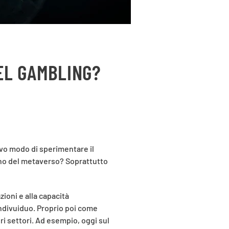
EL GAMBLING?
vo modo di sperimentare il
erno del metaverso? Soprattutto
zioni e alla capacità
indivuiduo. Proprio poi come
ri settori. Ad esempio, oggi sul