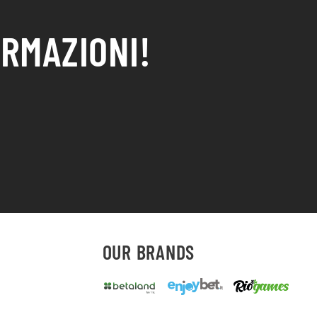
ORMAZIONI!
OUR BRANDS