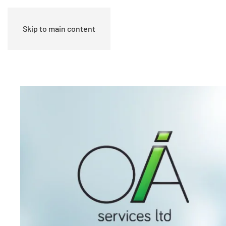
HOME
ABOUT US
Skip to main content