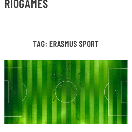
RIOGAMES
TAG:
ERASMUS SPORT