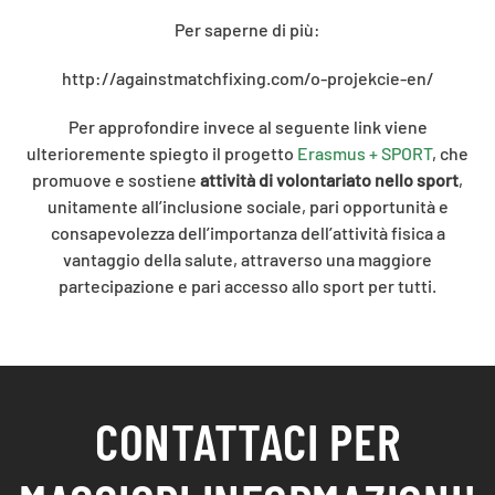
Per saperne di più:
http://againstmatchfixing.com/o-projekcie-en/
Per approfondire invece al seguente link viene
ulterioremente spiegto il progetto
Erasmus + SPORT
, che
promuove e sostiene
attività di volontariato nello sport
,
unitamente all’inclusione sociale, pari opportunità e
consapevolezza dell’importanza dell’attività fisica a
vantaggio della salute, attraverso una maggiore
partecipazione e pari accesso allo sport per tutti.
CONTATTACI PER