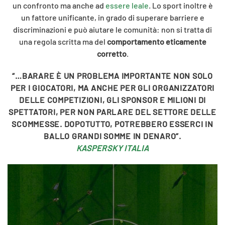
un confronto ma anche ad
essere leale
. Lo sport inoltre è
un fattore unificante, in grado di superare barriere e
discriminazioni e può aiutare le comunità: non si tratta di
una regola scritta ma del
comportamento eticamente
corretto
.
“…BARARE È UN PROBLEMA IMPORTANTE NON SOLO
PER I GIOCATORI, MA ANCHE PER GLI ORGANIZZATORI
DELLE COMPETIZIONI, GLI SPONSOR E MILIONI DI
SPETTATORI, PER NON PARLARE DEL SETTORE DELLE
SCOMMESSE. DOPOTUTTO, POTREBBERO ESSERCI IN
BALLO GRANDI SOMME IN DENARO”.
KASPERSKY ITALIA