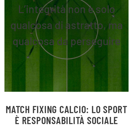
L’integrità non è solo
qualcosa di astratto, ma
qualcosa da perseguire
MATCH FIXING CALCIO: LO SPORT
È RESPONSABILITÀ SOCIALE