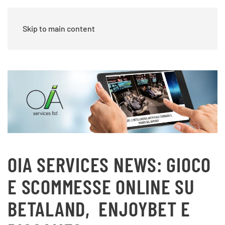
Skip to main content
OIA SERVICES NEWS: GIOCO
E SCOMMESSE ONLINE SU
BETALAND,
ENJOYBET E