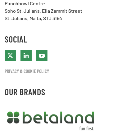
Punchbowl Centre
Soho St. Julian's, Elia Zammit Street
St. Julians, Malta, STJ 3154
SOCIAL
PRIVACY & COOKIE POLICY
OUR BRANDS