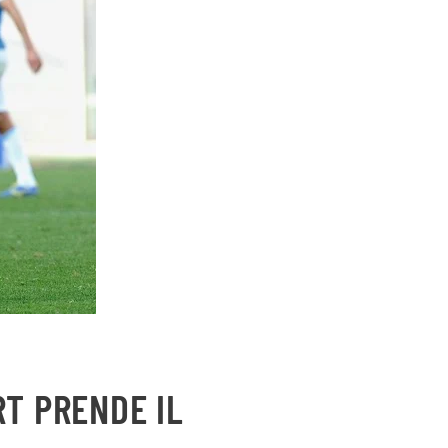
RT PRENDE IL