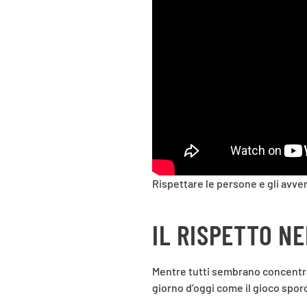
Rispettare le persone e gli avver
IL RISPETTO N
Mentre tutti sembrano concentrat
giorno d’oggi come il gioco spor