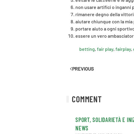
non usare artifici o inganni
rimanere degno della vittori
aiutare chiunque con la mia
portare aiuto a ogni sportivo 
essere un vero ambasciatore 
betting
,
fair play
,
fairplay
,
PREVIOUS
COMMENT
SPORT, SOLIDARIETÀ E IN
NEWS