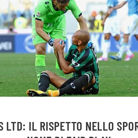
S LTD: IL RISPETTO NELLO SPO