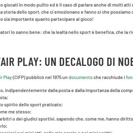
giocati in modo pulito ed è il caso di parlare anche di molti atti 
lla storia dello sport, che ci emozionano e fanno si che possiam
tato sia importante quanto partecipare al gioco!
atori lo sanno bene: che la lealtà nello sport è benefica, che la 
AIR PLAY: UN DECALOGO DI NOB
ir Play
(CIFP) pubblicò nel 1975 un
documento
che racchiude i
fon
ivo, indipendentemente dalla posta e dalla importanza della co
esta;
o spirito dello sport praticato;
 come me stesso;
arbitri o dei giudici sportivi, sapendo che, come me, hanno diritto 
rlo;
ressioni nei miei atti, nelle mie parole o nei miei scritti;