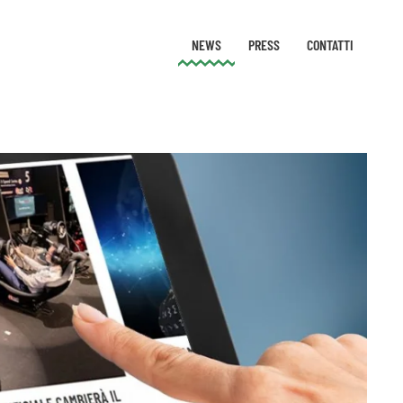
NEWS
PRESS
CONTATTI