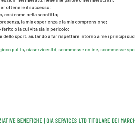
 per ottenere il successo;
a, così come nella sconfitta;
 presenza, la mia esperienza e la mia comprensione;
ferito o la cui vita sia in pericolo;
dello sport, aiutando a far rispettare intorno a me i principi sud
gioco pulito
,
oiaservicesltd
,
scommesse online
,
scommesse spor
IZIATIVE BENEFICHE | OIA SERVICES LTD TITOLARE DEI MAR