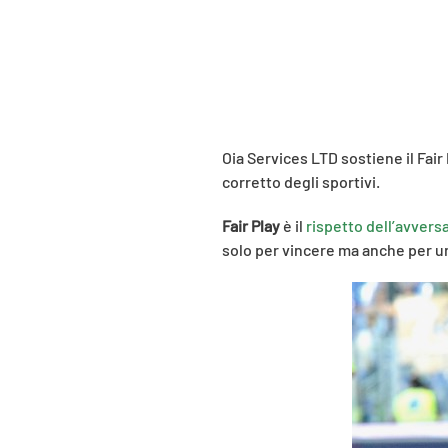
Oia Services LTD sostiene il Fair
corretto degli sportivi.
Fair Play
è il
rispetto dell’avvers
solo per vincere ma anche per u