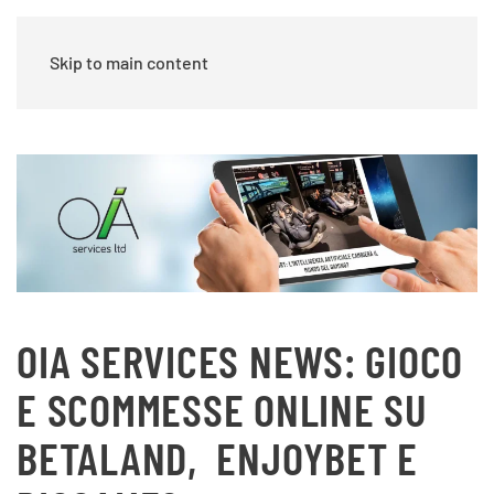
Skip to main content
OIA SERVICES NEWS: GIOCO
E SCOMMESSE ONLINE SU
BETALAND,
ENJOYBET E