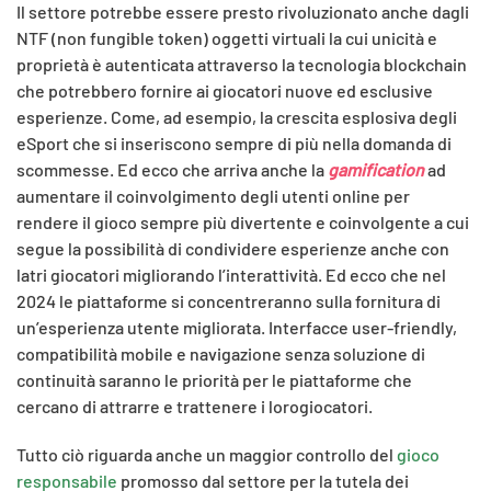
Il settore potrebbe essere presto rivoluzionato anche dagli
NTF (non fungible token) oggetti virtuali la cui unicità e
proprietà è autenticata attraverso la tecnologia blockchain
che potrebbero fornire ai giocatori nuove ed esclusive
esperienze. Come, ad esempio, la crescita esplosiva degli
eSport che si inseriscono sempre di più nella domanda di
scommesse. Ed ecco che arriva anche la
gamification
ad
aumentare il coinvolgimento degli utenti online per
rendere il gioco sempre più divertente e coinvolgente a cui
segue la possibilità di condividere esperienze anche con
latri giocatori migliorando l’interattività. Ed ecco che nel
2024 le piattaforme si concentreranno sulla fornitura di
un’esperienza utente migliorata. Interfacce user-friendly,
compatibilità mobile e navigazione senza soluzione di
continuità saranno le priorità per le piattaforme che
cercano di attrarre e trattenere i lorogiocatori.
Tutto ciò riguarda anche un maggior controllo del
gioco
responsabile
promosso dal settore per la tutela dei