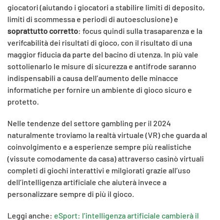
giocatori (aiutando i giocatori a stabilire limiti di deposito,
limiti di scommessa e periodi di autoesclusione) e
soprattutto corretto
: focus quindi sulla trasaparenza e la
verifcabilità dei risultati di gioco, con il risultato di una
maggior fiducia da parte del bacino di utenza. In più vale
sottolienarlo le misure di sicurezza e antifrode saranno
indispensabili a causa dell’aumento delle minacce
informatiche per fornire un ambiente di gioco sicuro e
protetto.
Nelle tendenze del settore gambling per il 2024
naturalmente troviamo la realtà virtuale (VR) che guarda al
coinvolgimento e a esperienze sempre più realistiche
(vissute comodamente da casa) attraverso casinò virtuali
completi di giochi interattivi e milgiorati grazie all’uso
dell’intelligenza artificiale che aiuterà invece a
personalizzare sempre di più il gioco.
Leggi anche:
eSport: l’intelligenza artificiale cambierà il