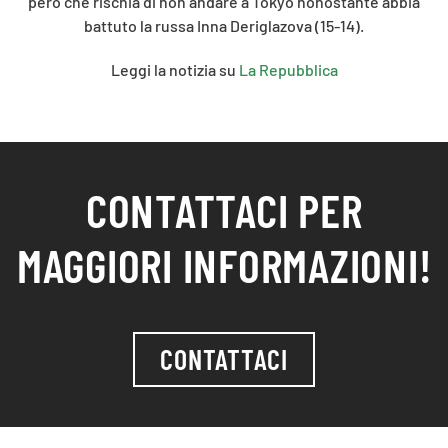
però che rischia di non andare a Tokyo nonostante abbia
battuto la russa Inna Deriglazova (15-14).
Leggi la notizia su
La Repubblica
CONTATTACI PER
MAGGIORI INFORMAZIONI!
CONTATTACI