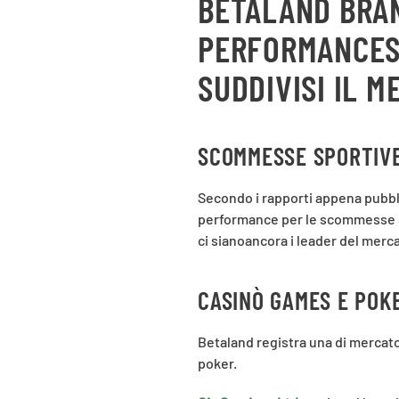
BETALAND BRAN
PERFORMANCES 
SUDDIVISI IL M
SCOMMESSE SPORTIVE
Secondo i rapporti appena pubbli
performance per le scommesse sp
ci sianoancora i leader del merc
CASINÒ GAMES E POK
Betaland registra una di mercato
poker.