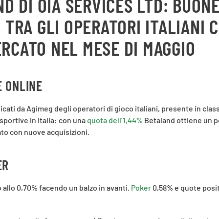
D DI OIA SERVICES LTD: BUON
TRA GLI OPERATORI ITALIANI C
ERCATO NEL MESE DI MAGGIO
 ONLINE
cati da Agimeg degli operatori di gioco italiani, presente in clas
ortive in Italia: con una
quota dell’1,44%
Betaland ottiene un p
ato con nuove acquisizioni.
ER
 allo 0,70% facendo un balzo in avanti.
Poker
0,58% e quote positi