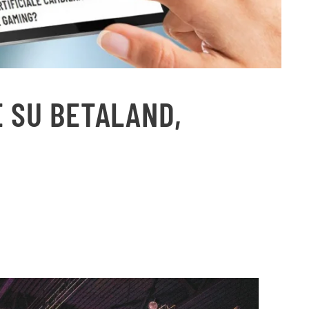
E SU BETALAND,