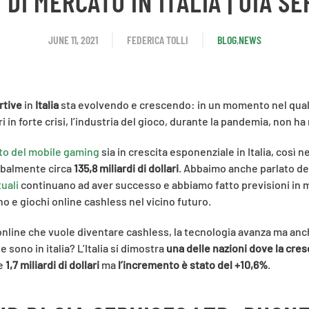
DI MERCATO IN ITALIA | OIA S
JUNE 11, 2021
FEDERICA TOLLI
BLOG
,
NEWS
tive
in
Italia
sta evolvendo e crescendo: in un momento nel qual
ri in forte crisi, l’industria del gioco, durante la pandemia, non h
to del mobile gaming
sia in crescita esponenziale in Italia, così 
obalmente circa
135,8 miliardi di dollari
. Abbaimo anche parlato de
tuali
continuano ad aver successo e abbiamo fatto previsioni in m
no e giochi online cashless nel vicino futuro.
line che vuole diventare cashless, la tecnologia avanza ma anch
sono in italia? L’Italia si dimostra
una delle nazioni dove la cres
le
1,7 miliardi di dollari
ma
l’incremento è stato del +10,6%
.