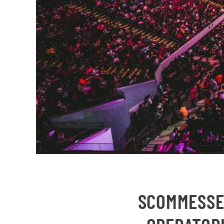
SCOMMESSE 